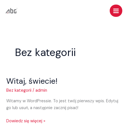
Przejdź
do
treści
Bez kategorii
Witaj, świecie!
Witaj,
świecie!
Bez kategorii
/
admin
Witamy w WordPressie. To jest twój pierwszy wpis. Edytuj
go lub usuń, a następnie zacznij pisać!
Dowiedz się więcej »